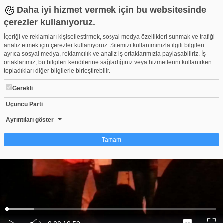
Daha iyi hizmet vermek için bu websitesinde
çerezler kullanıyoruz.
İçeriği ve reklamları kişiselleştirmek, sosyal medya özellikleri sunmak ve trafiği
analiz etmek için çerezler kullanıyoruz. Sitemizi kullanımınızla ilgili bilgileri
ayrıca sosyal medya, reklamcılık ve analiz iş ortaklarımızla paylaşabiliriz. İş
ortaklarımız, bu bilgileri kendilerine sağladığınız veya hizmetlerini kullanırken
topladıkları diğer bilgilerle birleştirebilir.
Gerekli
Üçüncü Parti
irem arkadasları 2
Beğen
Beğenme
Pay
Ayrıntıları göster
0
Tamam
Çerez nedir?
Çerezler, web-sitelerinin, kullanıcıların deneyimlerini daha verimli hale getirmek
amacıyla kullandığı küçük metin dosyalarıdır. Yasalara göre, bu sitenin
işletilmesi için kesinlikle gerekli olan çerezleri cihazınıza yerleştirebiliyoruz.
Diğer çerez türleri için sizden izin almamız gerekiyor. Bu site farklı çerez türleri
Yüklendi
:
Yükleniyor
:
kullanmaktadır. Bazı çerezler, sayfalarımızda yer alan üçüncü şahıs hizmetleri
0%
0%
Ses
tarafından yerleştirilir. İzniniz şu alanlar için geçerlidir: web.tv